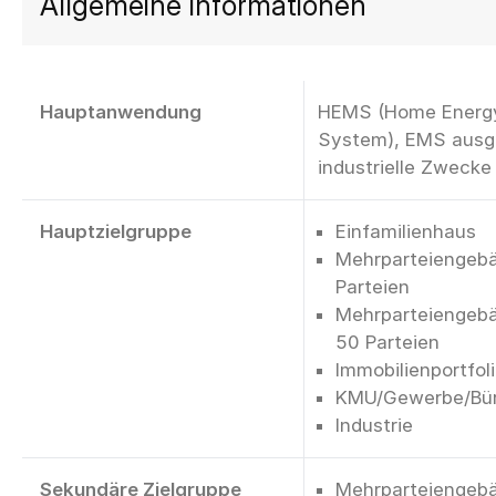
Allgemeine Informationen
Hauptanwendung
HEMS (Home Energ
System), EMS ausge
industrielle Zwecke
Hauptzielgruppe
Einfamilienhaus
Mehrparteiengebä
Parteien
Mehrparteiengebä
50 Parteien
Immobilienportfol
KMU/Gewerbe/Bü
Industrie
Sekundäre Zielgruppe
Mehrparteiengebä