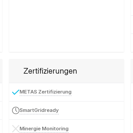
Zertifizierungen
METAS Zertifizierung
SmartGridready
Minergie Monitoring