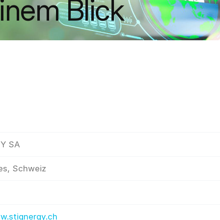
einem Blick
Y SA
es, Schweiz
w.stignergy.ch